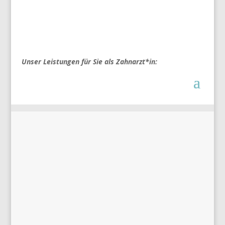
Unser Leistungen für Sie als Zahnarzt*in:
becamu
Unsere Fortbildungsveranstaltung in Erfurt mit Dr.
Eckhart von Hirschhausen sowie vielen
interessanten Referenten bot den teilnehmenden
Zahnärzten einen gelungenen Nachmittag und