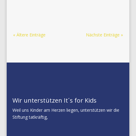
Ambiete des A-ROSA Hotels auf Sylt über unser
Leistungsangebot informieren.
« Ältere Einträge
Nächste Einträge »
Wir unterstützen It´s for Kids
Weil uns Kinder am Herzen liegen, unterstützen wir die
Stiftung tatkräftig,