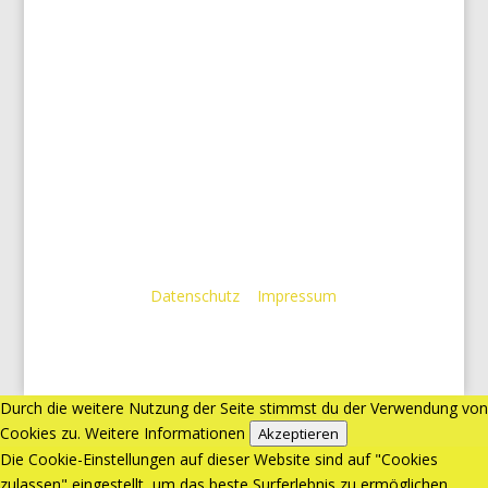
Wir unterstützen It´s for Kids
Weil uns Kinder am Herzen liegen, unterstützen wir die
Stiftung tatkräftig,
Datenschutz
|
Impressum
Durch die weitere Nutzung der Seite stimmst du der Verwendung von
Cookies zu.
Weitere Informationen
Akzeptieren
Die Cookie-Einstellungen auf dieser Website sind auf "Cookies
zulassen" eingestellt, um das beste Surferlebnis zu ermöglichen.