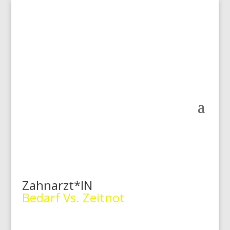
Wir sind Ihre Vollkasko
Zahnarzt*IN
Bedarf Vs. Zeitnot
Ihre wesentlichen Vermögenswerte abzusichern, ist von
elementarer Bedeutung. Wir bieten Ihnen eine